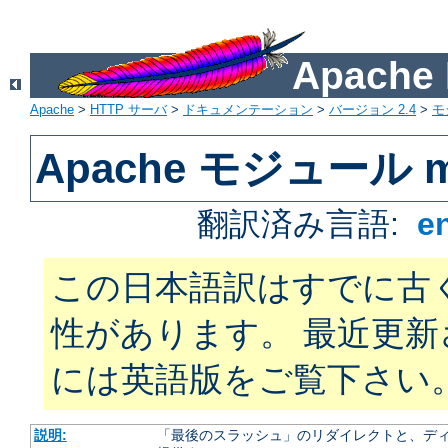
Apach
Apache
>
HTTP サーバ
>
ドキュメンテーション
>
バージョン 2.4
>
モ
Apache モジュール m
翻訳済み言語:
e
この日本語訳はすでに古
性があります。 最近更
には英語版をご覧下さい
説明:
「最後のスラッシュ」のリダイレクトと、ディ